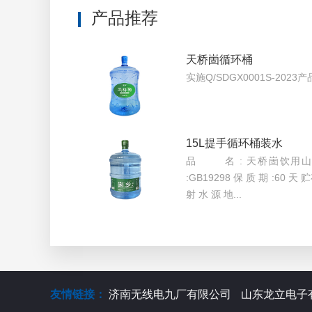
产品推荐
天桥崮循环桶
实施Q/SDGX0001S-2023产
15L提手循环桶装水
品 名 : 天桥崮饮用山
:GB19298 保 质 期 :60
射 水 源 地...
友情链接：
济南无线电九厂有限公司
山东龙立电子