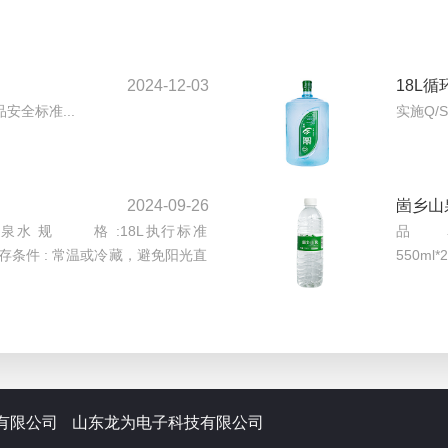
2024-12-03
18L
品安全标准...
实施Q/S
2024-09-26
崮乡山
泉水 规 格 :18L执行标准
品 名 
 天 贮存条件 : 常温或冷藏，避免阳光直
550ml*
有限公司
山东龙为电子科技有限公司