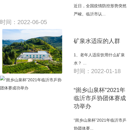
近日，全国疫情防控形势突然
严峻。临沂市认...
时间：2022-06-05
矿泉水适应的人群
1、老年人适应饮用什么矿泉
水？ ...
时间：2022-01-18
“崮乡山泉杯”2021年
临沂市乒协团体赛成
功举办
“崮乡山泉杯”2021年临沂市乒
协团体赛...