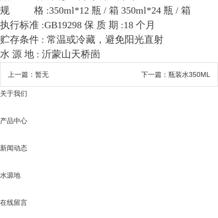
规 格 :350ml*12 瓶 / 箱 350ml*24 瓶 / 箱
执行标准 :GB19298 保 质 期 :18 个月
贮存条件 : 常温或冷藏，避免阳光直射
水 源 地 : 沂蒙山天桥崮
上一篇：暂无
下一篇：瓶装水350ML
关于我们
产品中心
新闻动态
水源地
在线留言